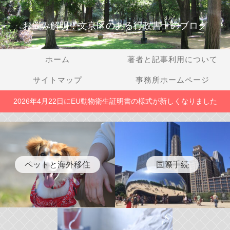
お悩み解明！文京区のある行政書士のブログ
ホーム
著者と記事利用について
サイトマップ
事務所ホームページ
2026年4月22日にEU動物衛生証明書の様式が新しくなりました
ペットと海外移住
国際手続