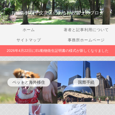
お悩み解明！文京区のある行政書士のブログ
ホーム
著者と記事利用について
サイトマップ
事務所ホームページ
2026年4月22日にEU動物衛生証明書の様式が新しくなりました
ペットと海外移住
国際手続