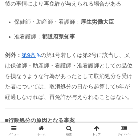
後の事情により再免許が与えられる場合がある。
保健師・助産師・看護師：
厚生労働大臣
准看護師：
都道府県知事
例外：
第9条
の第1号若しくは第2号に該当し、又
は保健師・助産師・看護師・准看護師としての品位
を損なうような行為があったとして取消処分を受け
た者については、取消処分の日から起算して5年が
経過しなければ、再免許が与えられることはない。
■
行政処分の原因となる事案
メニュー
ホーム
検索
トップ
サイドバー
行政処分の原因となる事案が、下記のように、保