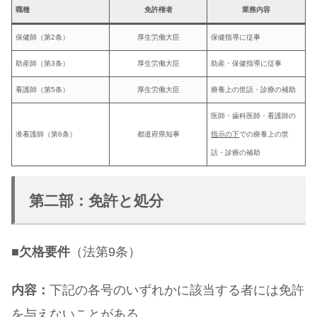
職種
免許権者
業務内容
保健師（第2条）
厚生労働大臣
保健指導に従事
助産師（第3条）
厚生労働大臣
助産・保健指導に従事
看護師（第5条）
厚生労働大臣
療養上の世話・診療の補助
医師・歯科医師・看護師の
准看護師（第6条）
都道府県知事
指示の下
での療養上の世
話・診療の補助
第二部：免許と処分
■
欠格要件
（法第9条）
内容：
下記の各号のいずれかに該当する者には免許
を与えないことがある。