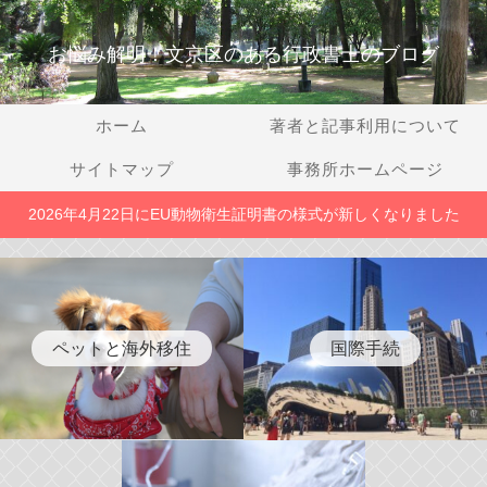
お悩み解明！文京区のある行政書士のブログ
ホーム
著者と記事利用について
サイトマップ
事務所ホームページ
2026年4月22日にEU動物衛生証明書の様式が新しくなりました
ペットと海外移住
国際手続